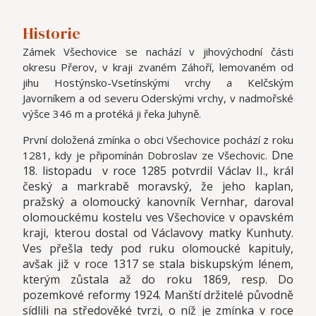
Historie
Zámek Všechovice se nachází v jihovýchodní části
okresu Přerov, v kraji zvaném Záhoří, lemovaném od
jihu Hostýnsko-Vsetínskými vrchy a Kelčským
Javorníkem a od severu Oderskými vrchy, v nadmořské
výšce 346 m a protéká ji řeka Juhyně.
První doložená zmínka o obci Všechovice pochází z roku
Dne
1281, kdy je připomínán Dobroslav ze Všechovic.
18. listopadu v roce 1285 potvrdil Václav II., král
český a markrabě moravský, že jeho kaplan,
pražský a olomoucký kanovník Vernhar, daroval
olomouckému kostelu ves Všechovice v opavském
kraji, kterou dostal od Václavovy matky Kunhuty.
Ves přešla tedy pod ruku olomoucké kapituly,
avšak již v roce 1317 se stala biskupským lénem,
kterým zůstala až do roku 1869, resp. Do
pozemkové reformy 1924. Manští držitelé původně
sídlili na středověké tvrzi, o níž je zmínka v roce