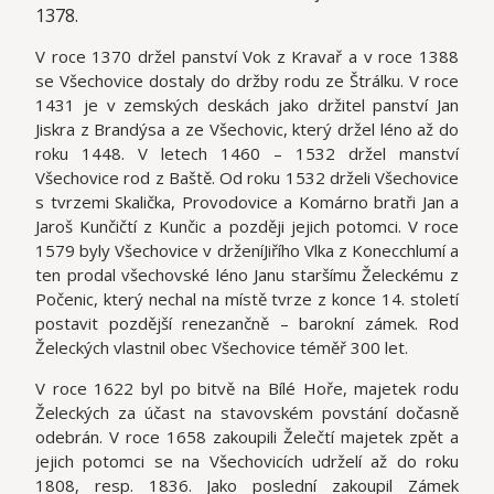
1378.
V roce 1370 držel panství Vok z Kravař a v roce 1388
se Všechovice dostaly do držby rodu ze Štrálku. V roce
1431 je v zemských deskách jako držitel panství Jan
Jiskra z Brandýsa a ze Všechovic, který držel léno až do
roku 1448. V letech 1460 – 1532 držel manství
Všechovice rod z Baště. Od roku 1532 drželi Všechovice
s tvrzemi Skalička, Provodovice a Komárno bratři Jan a
Jaroš Kunčičtí z Kunčic a později jejich potomci. V roce
1579 byly Všechovice v drženíJiřího Vlka z Konecchlumí a
ten prodal všechovské léno Janu staršímu Želeckému z
Počenic, který nechal na místě tvrze z konce 14. století
postavit pozdější renezančně – barokní zámek. Rod
Želeckých vlastnil obec Všechovice téměř 300 let.
V roce 1622 byl po bitvě na Bílé Hoře, majetek rodu
Želeckých za účast na stavovském povstání dočasně
odebrán. V roce 1658 zakoupili Želečtí majetek zpět a
jejich potomci se na Všechovicích udrželí až do roku
1808, resp. 1836. Jako poslední zakoupil Zámek