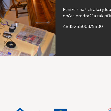
Peníze z našich akcí jdo
občas prodraží a tak př
4845255003/5500